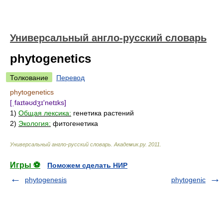
Универсальный англо-русский словарь
phytogenetics
Толкование
Перевод
phytogenetics
[ˌfaɪtəʊdʒɪ'netɪks]
1)
Общая лексика:
генетика растений
2)
Экология:
фитогенетика
Универсальный англо-русский словарь
.
Академик.ру
.
2011
.
Игры ⚽
Поможем сделать НИР
phytogenesis
phytogenic